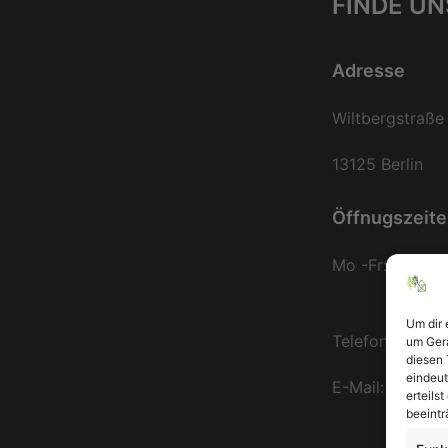
FINDE UN
Adresse
Wiltbergstraße
13125 Berlin
Öffnugszeit
Mo -Fr: 9.00 - 
Um dir 
Telefon: +49 
um Gerä
diesen 
eindeut
E-Mail: mail@b
erteils
beeintr