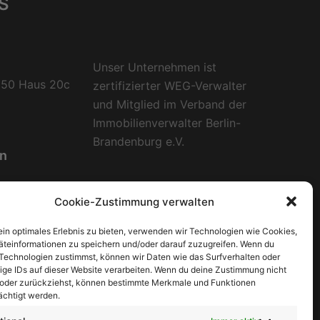
S
Unser Unternehmen ist
 50 Haus 20c
zertifizierter WEG-Verwalter
und Mitglied im Verband der
Immobilienverwalter Berlin-
Brandenburg e.V.
en
15.00 Uhr
Cookie-Zustimmung verwalten
ein optimales Erlebnis zu bieten, verwenden wir Technologien wie Cookies,
30 943 986 66
teinformationen zu speichern und/oder darauf zuzugreifen. Wenn du
Technologien zustimmst, können wir Daten wie das Surfverhalten oder
ige IDs auf dieser Website verarbeiten. Wenn du deine Zustimmung nicht
ucher-gs.de
t oder zurückziehst, können bestimmte Merkmale und Funktionen
ächtigt werden.